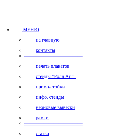
МЕНЮ
на главную
контакты
————————————
печать плакатов
стенды "Ролл Ап"
промо-стойки
инфо. стенды
неоновые вывески
рамки
————————————
статьи