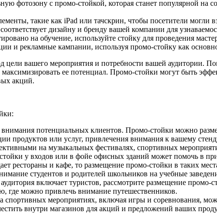
ную фотозону с промо-стойкой, которая станет популярной на с
ементы, такие как iPad или тачскрин, чтобы посетители могли
а соответствует дизайну и бренду вашей компании для узнаваемос
ровано на обучение, используйте стойку для проведения масте
ции и рекламные кампании, используя промо-стойку как основн
д цели вашего мероприятия и потребности вашей аудитории. Пом
ы максимизировать ее потенциал. Промо-стойки могут быть эффе
вых акций.
йки:
внимания потенциальных клиентов. Промо-стойки можно размест
ии продуктов или услуг, привлечения внимания к вашему стенд
ктивными на музыкальных фестивалях, спортивных мероприятия
стойки у входов или в фойе офисных зданий может помочь в пр
ает рестораны и кафе, то размещение промо-стойки в таких ме
имание студентов и родителей школьников на учебные заведени
 аудитория включает туристов, рассмотрите размещение промо-с
ю, где можно привлечь внимание путешественников.
а спортивных мероприятиях, включая игры и соревнования, мож
естить внутри магазинов для акций и предложений ваших проду