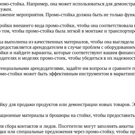
ромо-стойка. Например, она может использоваться для демонст
нужен.
ожение мероприятия. Промо-стойка должна быть не только функц
ройки внешнего вида промо-стойки, чтобы она соответствовала
 том, чтобы промо-стойка была легкой в монтаже и транспортиро
ка выполнена из качественных материалов, чтобы она выглядела
предоставляется арендодателем в случае проблем с оборудование
йки и найдите варианты, которые соответствуют вашим финан
ателях и моделях промо-стоек, чтобы убедиться в их надежност
потенциальными арендодателями, задайте им вопросы и сравните
ромо-стойки может быть эффективным инструментом в маркетинг
йку для продажи продуктов или демонстрации новых товаров. Эт
ационные материалы и брошюры на стойке, чтобы предоставит
я сбора контактов и лидов. Посетители могут заполнять анкеты 
дки или специальные предложения через промо-стойку, чтобы п