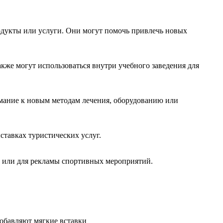
родукты или услуги. Они могут помочь привлечь новых
кже могут использоваться внутри учебного заведения для
имание к новым методам лечения, оборудованию или
ставках туристических услуг.
 или для рекламы спортивных мероприятий.
обавляют мягкие вставки