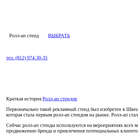
Ролл-ап стенд
ВЫБРАТЬ
тел. (812) 974-30-35
Краткая история
Ролл-ап стендов
Первоначально такой рекламный стенд был изобретен в Швеци
которая стала первым ролл-ап стендом на рынке. Ролл-ап ст
Сейчас ролл-ап стенды используются на мероприятиях всех 
продвижению бренда и привлечения потенциальных клиенто