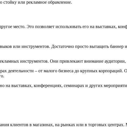
 стойку или рекламное обрамление.
другое место. Это позволяет использовать его на выставках, ко
авыков или инструментов. Достаточно просто вытащить баннер из
екламных инструментов. Они привлекают внимание аудитории, н
рах деятельности – от малого бизнеса до крупных корпораций. 
о.
нно на выставках, конференциях, семинарах и других мероприяти
ания клиентов в магазинах, на рынках или в торговых центрах