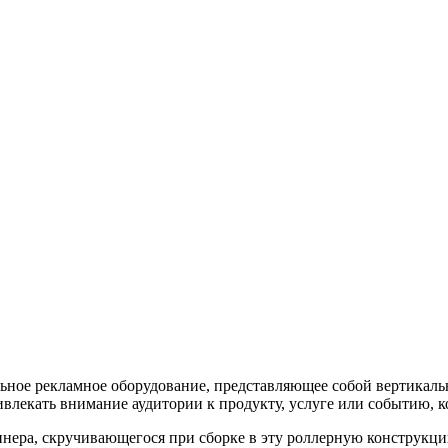
ьное рекламное оборудование, представляющее собой вертикаль
ривлекать внимание аудитории к продукту, услуге или событию, 
аннера, скручивающегося при сборке в эту роллерную конструкци