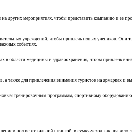
и на других мероприятиях, чтобы представить компанию и ее п
овательных учреждений, чтобы привлечь новых учеников. Они та
 важных событиях.
ках в области медицины и здравоохранения, чтобы привлечь вн
в, а также для привлечения внимания туристов на ярмарках и вы
к новым тренировочным программам, спортивному оборудованию
ением под вертикальной штангой, в сумку-чехол как правило д