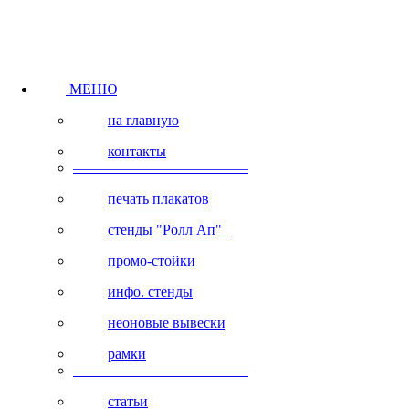
МЕНЮ
на главную
контакты
————————————
печать плакатов
стенды "Ролл Ап"
промо-стойки
инфо. стенды
неоновые вывески
рамки
————————————
статьи